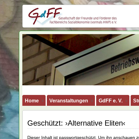
GdFF
Home
Veranstaltungen
GdFF e. V.
St
Geschützt: ›Alternative Eliten‹
Dieser Inhalt ist passwortgeschützt. Um ihn anschauen z