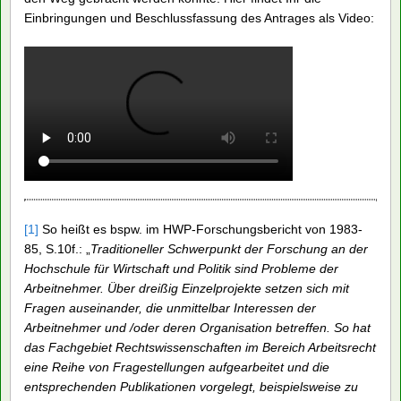
kontaktieren. Als GdFF werden wir gemeinsam mit dem
Fachschaftsrat im November eine Veranstaltung mit u.a. Karl-
Jürgen Bieback zur Arbeitsrechtswissenschaft an der HWP
und der heutigen Bedeutung gewerkschaftlicher
Arbeitsrechtswissenschaft für die Kämpfe um gute Arbeit
organisieren. Dazu sind Sie natürlich alle herzlich eingeladen,
sich mit Ihren Erfahrungen einzubringen!
Ein guter Zwischenerfolg ist ein Beschluss des
Landesparteitages der SPD Hamburg am 5. November 2022,
der im Zusammenwirken aus einem GdFF-Mitglied, der
Arbeitsgemeinschaft für Arbeitnehmerfragen der SPD HH,
weiteren SPD-Mitgliedern und dem FSR Sozialökonomie auf
den Weg gebracht werden konnte. Hier findet Ihr die
Einbringungen und Beschlussfassung des Antrages als Video: