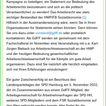
Fachbereichsrat und Fakultätsrat haben sich mit deutlichen
Stellungnahmen für die sofortige Wiederbesetzung
ausgesprochen. Der studentische Fachschaftsrat
Sozialökonomie (FSR) hat eine Kampagne gestartet, um die
Bedeutung arbeitnehmerorientierter Arbeitsrechtswissenschaft
für sozialökonomische Bildung und Wissenschaft zu
bekräftigen, dafür Öffentlichkeit zu schaffen und gegenüber
Hochschulpräsidium und Wissenschaftsbehörde für eine
Erhöhung der Finanzierung einzutreten. Hintergründe,
Beschlüsse und eine Statement-Kampagne findet ihr beim
FSR unter:
www.fsr-sozialoekonomie.de/rechtsschwerpunkt
Wir rufen alle Mitglieder der GdFF dazu auf, sich an dieser
Kampagne zu beteiligen, ein Statement zur Bedeutung des
Arbeitsrechts beizusteuern und sich an die politisch
Verantwortlichen zu wenden! Das Arbeitsrecht war stets
wichtiger Bestandteil der HWP/FB Sozialökonomie.
[1]
Hilfreich in der Auseinandersetzung wäre, wenn Sie in Ihren
Organisationen für Statements wirken könnten. Gern können
Sie uns dazu unter
vorstand@gdff.de
oder postalisch