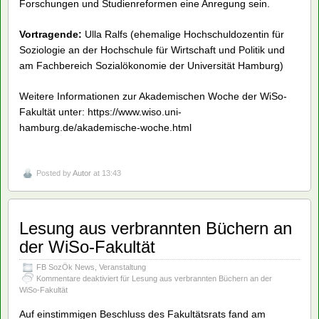
Forschungen und Studienreformen eine Anregung sein.
Vortragende:
Ulla Ralfs (ehemalige Hochschuldozentin für
Soziologie an der Hochschule für Wirtschaft und Politik und
am Fachbereich Sozialökonomie der Universität Hamburg)
Weitere Informationen zur Akademischen Woche der WiSo-
Fakultät unter: https://www.wiso.uni-
hamburg.de/akademische-woche.html
Posted by
Autor
at 13:43
Lesung aus verbrannten Büchern an
der WiSo-Fakultät
FB SozÖk News
,
Veranstaltung
Kommentare deaktiviert
für Lesung aus verbrannten Büchern an der
WiSo-Fakultät
Auf einstimmigen Beschluss des Fakultätsrats fand am