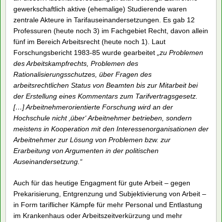
agieren.
Arbeitsrecht ist die Verdichtung des Kräfteverhältnisses
zwischen Arbeiter*innen/Gewerkschaften und Unternehmen.
So gelangen auf den Schwingen der 68er-Bewegung in den
70er Jahren zahlreiche Verbesserungen der
Arbeitsbedingungen, wie z.B. die Beschränkung der Leiharbeit
auf drei Monate durch das Arbeitnehmer-Überlassungsgesetz.
Wohingegen im Zuge der neoliberalen Wende in den 80ern
die Arbeiter*innenrechte massiv eingeschränkt wurden.
An der Hochschule für Wirtschaft und Politik (HWP) – der
Vorgängerin des Fachbereichs Sozialökonomie – wurde sich
an diesen Auseinandersetzungen aktiv beteiligt. Zahlreiche
gewerkschaftlich aktive (ehemalige) Studierende waren
zentrale Akteure in Tarifauseinandersetzungen. Es gab 12
Professuren (heute noch 3) im Fachgebiet Recht, davon allein
fünf im Bereich Arbeitsrecht (heute noch 1). Laut
Forschungsbericht 1983-85 wurde gearbeitet
„zu Problemen
des Arbeitskampfrechts, Problemen des
Rationalisierungsschutzes, über Fragen des