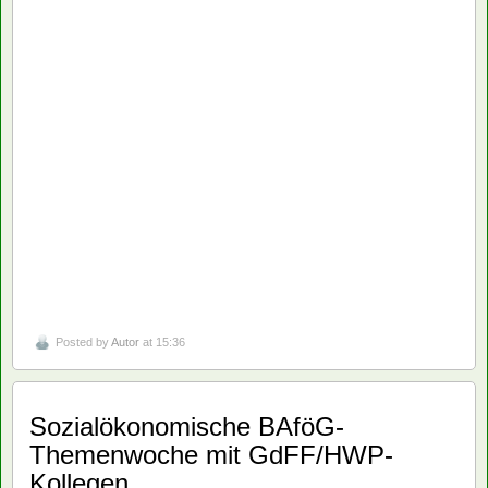
Posted by
Autor
at 15:36
Sozialökonomische BAföG-
Themenwoche mit GdFF/HWP-
Kollegen