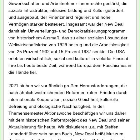
die heutige Zeit zu diskutieren. Ausgangspunkt ist, dass mit
veränderter Wirtschaftslage auch früher jeweils eine
Veränderung der Wirtschafts- und Sozialtheorie einherging.
Für die heutige Zeit ergeben sich daraus Fragen zu ganz
verschiedenen Themen der Sozialökonomie wie Wachstum,
Finanzsysteme, ökologische Nachhaltigkeit oder auch
feministische Wirtschaftstheorie, die wir in einem kurzen
Diskussionspaper anreißen. Die GdFF hätte sich gern mit
einer Veranstaltung am Themensemester beteiligt, wo wir das
Papier auch vorgestellt hätten. Leider hat die dazu
eingeladene Person kurzfristig absagen müssen. Wir werden
uns bemühen, ihn zu einem späteren Zeitpunkt zu einem
Vortrag nochmals einzuladen. In der Zwischenzeit stellen wir
gern unser Diskussionspapier zur Verfügung und laden alle
zur Diskussion in der Aktionswoche ein.
Im weiteren die Einladung des FSR:
„The only thing we need to fear is fear itself.“ Mit diesem
programmatischen Satz begann Roosevelt seine Antrittsrede