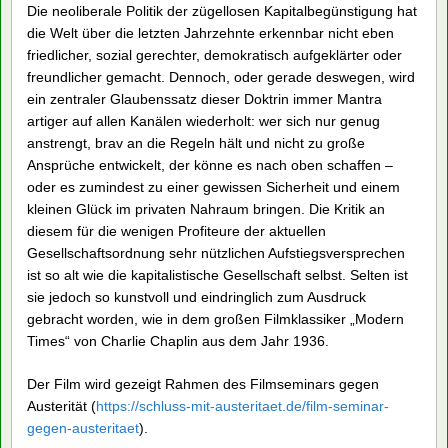
Die neoliberale Politik der zügellosen Kapitalbegünstigung hat
die Welt über die letzten Jahrzehnte erkennbar nicht eben
friedlicher, sozial gerechter, demokratisch aufgeklärter oder
freundlicher gemacht. Dennoch, oder gerade deswegen, wird
ein zentraler Glaubenssatz dieser Doktrin immer Mantra
artiger auf allen Kanälen wiederholt: wer sich nur genug
anstrengt, brav an die Regeln hält und nicht zu große
Ansprüche entwickelt, der könne es nach oben schaffen –
oder es zumindest zu einer gewissen Sicherheit und einem
kleinen Glück im privaten Nahraum bringen. Die Kritik an
diesem für die wenigen Profiteure der aktuellen
Gesellschaftsordnung sehr nützlichen Aufstiegsversprechen
ist so alt wie die kapitalistische Gesellschaft selbst. Selten ist
sie jedoch so kunstvoll und eindringlich zum Ausdruck
gebracht worden, wie in dem großen Filmklassiker „Modern
Times“ von Charlie Chaplin aus dem Jahr 1936.
Der Film wird gezeigt Rahmen des Filmseminars gegen
Austerität (
https://schluss-mit-austeritaet.de/film-seminar-
gegen-austeritaet
).