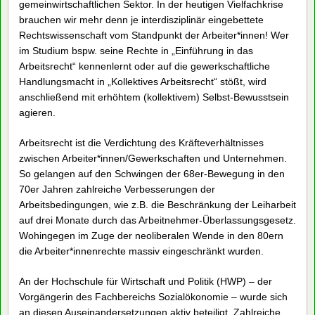
Seit dem 1.10.22 ist der Schwerpunkt Rechtswissenschaft im
Bachelor Sozialökonomie abgeschafft und sind Kurse für
Arbeitsrecht in der Studienordnung nicht mehr enthalten. Das
werden wir nicht hinnehmen. Wir streiten für den Aus- statt
Abbau der sozialökonomischen Rechtswissenschaft und
wollen dafür in dieser Veranstaltung die Bedeutung einer an
den Interessen von Arbeiter*innen orientierten
Arbeitsrechtswissenschaft diskutieren.
Die Sozialökonomie wurde 1948 als Akademie für
Gemeinwirtschaft gegründet, mit den Disziplinen VWL, BWL,
Soziologie und Recht, für umfassende Bildung (offen für
Arbeiter*innen) und Wissenschaft für den
gemeinwirtschaftlichen Sektor. In der heutigen Vielfachkrise
brauchen wir mehr denn je interdisziplinär eingebettete
Rechtswissenschaft vom Standpunkt der Arbeiter*innen! Wer
im Studium bspw. seine Rechte in „Einführung in das
Arbeitsrecht“ kennenlernt oder auf die gewerkschaftliche
Handlungsmacht in „Kollektives Arbeitsrecht“ stößt, wird
anschließend mit erhöhtem (kollektivem) Selbst-Bewusstsein