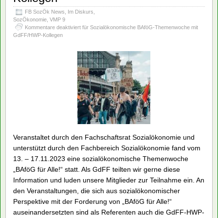
FB SozÖk News
,
Im Diskurs
,
SozÖkonomie
,
VMP 9
Kommentare deaktiviert
für Sozialökonomische BAföG-Themenwoche mit
GdFF/HWP-Kollegen
Veranstaltet durch den Fachschaftsrat Sozialökonomie und
unterstützt durch den Fachbereich Sozialökonomie fand vom
13. – 17.11.2023 eine sozialökonomische Themenwoche
„BAföG für Alle!“ statt. Als GdFF teilten wir gerne diese
Information und luden unsere Mitglieder zur Teilnahme ein. An
den Veranstaltungen, die sich aus sozialökonomischer
Perspektive mit der Forderung von „BAföG für Alle!“
auseinandersetzten sind als Referenten auch die GdFF-HWP-