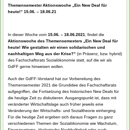
Arbeitnehmer zur Lösung von Problemen bzw. zur
Erarbeitung von Argumenten in der politischen
Auseinandersetzung.
“
Posted by
Autor
at 19:25
Themensemester Aktionswoche am
Fachbereich
FB SozÖk News
,
Unkategorisiert
Kommentare deaktiviert
für Themensemester Aktionswoche am
Fachbereich
Themensemester Aktionswoche „Ein New Deal für
heute!“ 15.06. – 18.06.21