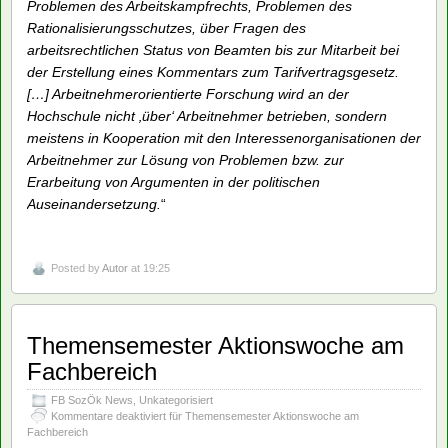
[1]
So heißt es bspw. im HWP-Forschungsbericht von 1983-
85, S.10f.: „
Traditioneller Schwerpunkt der Forschung an der
Hochschule für Wirtschaft und Politik sind Probleme der
Arbeitnehmer. Über dreißig Einzelprojekte setzen sich mit
Fragen auseinander, die unmittelbar Interessen der
Arbeitnehmer und /oder deren Organisation betreffen. So hat
das Fachgebiet Rechtswissenschaften im Bereich Arbeitsrecht
eine Reihe von Fragestellungen aufgearbeitet und die
entsprechenden Publikationen vorgelegt, beispielsweise zu
Problemen des Arbeitskampfrechts, Problemen des
Rationalisierungsschutzes, über Fragen des
arbeitsrechtlichen Status von Beamten bis zur Mitarbeit bei
der Erstellung eines Kommentars zum Tarifvertragsgesetz.
[…] Arbeitnehmerorientierte Forschung wird an der
Hochschule nicht ‚über‘ Arbeitnehmer betrieben, sondern
meistens in Kooperation mit den Interessenorganisationen der