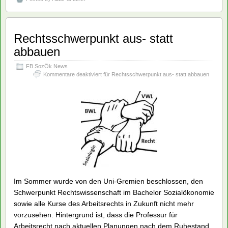
gesellschaftlichen Kampf um gute Arbeit und soziale
Entwicklung geleistet? Wie sah das Konkret in
Forschung, Lehre und Kooperation mit
gesellschaftlichen Akteuren aus? Was kann man aus
dieser Praxis für heute lernen? Und auch: Was können
wir gemeinsam unternehmen, um die Wiederbesetzung
der Arbeitsrechtsprofessur schnellstmöglich in die Wege
zu leiten?
Siehe dazu auch die Kampagne und Hintergrund-
Infos unter:
fsr-sozialoekonomie.de/rechtsschwerpunkt/
Posted by
Autor
at 22:27
Rechtsschwerpunkt aus- statt
abbauen
FB SozÖk News
Kommentare deaktiviert
für Rechtsschwerpunkt aus- statt abbauen