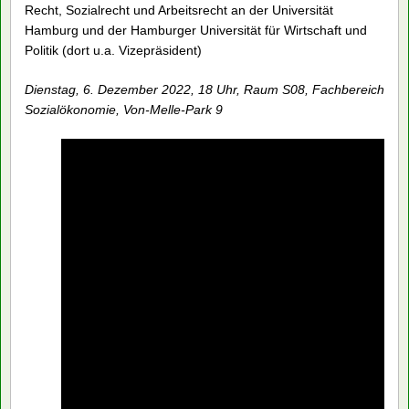
Arbeitsrechts an Ex-HWP und heute Fachbereich
Sozialökonomie referiert:
Prof. Dr. Karl-Jürgen Bieback
, Professuren für Öffentliches
Recht, Sozialrecht und Arbeitsrecht an der Universität
Hamburg und der Hamburger Universität für Wirtschaft und
Politik (dort u.a. Vizepräsident)
Dienstag, 6. Dezember 2022, 18 Uhr, Raum S08, Fachbereich
Sozialökonomie, Von-Melle-Park 9