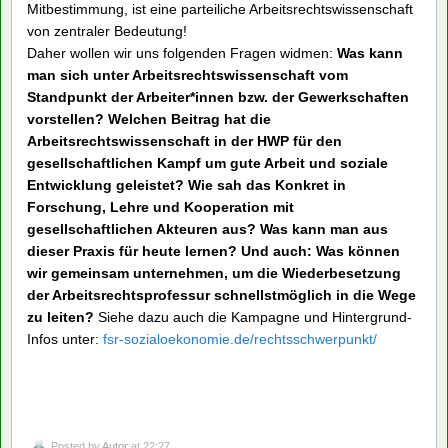
arbeitsrechtlichen Status von Beamten bis zur Mitarbeit bei
der Erstellung eines Kommentars zum Tarifvertragsgesetz.
[…] Arbeitnehmerorientierte Forschung wird an der
Hochschule nicht ‚über‘ Arbeitnehmer betrieben, sondern
meistens in Kooperation mit den Interessenorganisationen der
Arbeitnehmer zur Lösung von Problemen bzw. zur
Erarbeitung von Argumenten in der politischen
Auseinandersetzung.“
Auch für das heutige Engagment für gute Arbeit – gegen
Prekarisierung, Entgrenzung und Subjektivierung von Arbeit –
in Form tariflicher Kämpfe für mehr Personal und Entlastung
im Krankenhaus oder Arbeitszeitverkürzung und mehr
Mitbestimmung, ist eine parteiliche Arbeitsrechtswissenschaft
von zentraler Bedeutung!
Daher wollen wir uns folgenden Fragen widmen:
Was kann
man sich unter Arbeitsrechtswissenschaft vom
Standpunkt der Arbeiter*innen bzw. der Gewerkschaften
vorstellen? Welchen Beitrag hat die
Arbeitsrechtswissenschaft in der HWP für den