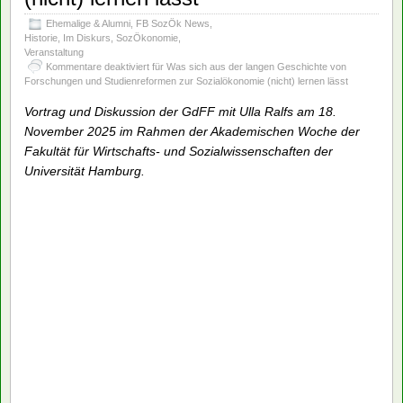
Ehemalige & Alumni
,
FB SozÖk News
,
Historie
,
Im Diskurs
,
SozÖkonomie
,
Veranstaltung
Kommentare deaktiviert
für Was sich aus der langen Geschichte von
Forschungen und Studienreformen zur Sozialökonomie (nicht) lernen lässt
Vortrag und Diskussion der GdFF mit Ulla Ralfs am 18.
November 2025 im Rahmen der Akademischen Woche der
Fakultät für Wirtschafts- und Sozialwissenschaften der
Universität Hamburg.