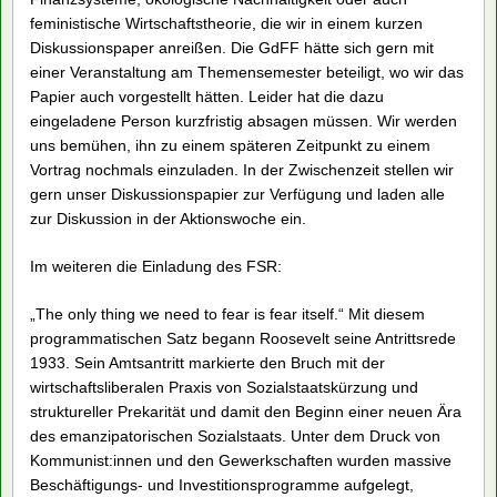
In dieser Woche vom
15.06. – 18.06.2021
, findet die
Aktionswoche des Themensemesters „Ein New Deal für
heute! Wie gestalten wir einen solidarischen und
nachhaltigen Weg aus der Krise?“
(in Präsenz, bzw. hybrid)
des Fachschaftsrats Sozialökonomie statt, auf die wir als
GdFF gerne hinweisen wollen.
Auch der GdFF-Vorstand hat zur Vorbereitung des
Themensemester 2021 die Grundidee des Fachschaftsrats
aufgegriffen, die Fortsetzung des historischen New Deals für