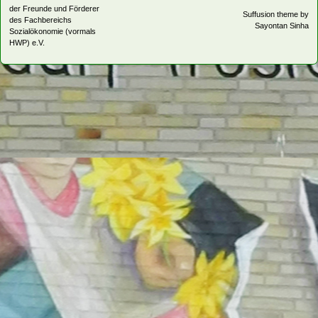
der Freunde und Förderer
Suffusion theme by
des Fachbereichs
Sayontan Sinha
Sozialökonomie (vormals
HWP) e.V.