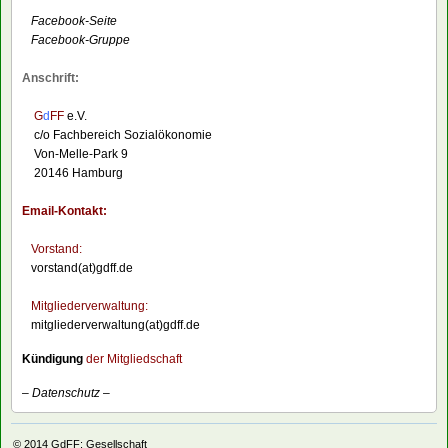
Facebook-Seite
Facebook-Gruppe
Anschrift:
G
d
FF
e.V.
c/o Fachbereich Sozialökonomie
Von-Melle-Park 9
20146 Hamburg
Email-Kontakt:
Vorstand:
vorstand(at)gdff.de
Mitgliederverwaltung:
mitgliederverwaltung(at)gdff.de
Kündigung
der Mitgliedschaft
–
Datenschutz
–
© 2014
GdFF: Gesellschaft