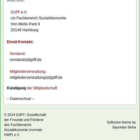
Anschrift:
G
d
FF
e.V.
c/o Fachbereich Sozialökonomie
Von-Melle-Park 9
20146 Hamburg
Email-Kontakt:
Vorstand:
vorstand(at)gdff.de
Mitgliederverwaltung:
mitgliederverwaltung(at)gdff.de
Kündigung
der Mitgliedschaft
–
Datenschutz
–
© 2014
GdFF: Gesellschaft
der Freunde und Förderer
Suffusion theme by
des Fachbereichs
Sayontan Sinha
Sozialökonomie (vormals
HWP) e.V.