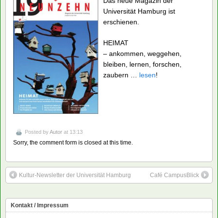
Das neue Magazin der
Universität Hamburg ist
erschienen.
HEIMAT
– ankommen, weggehen,
bleiben, lernen, forschen,
zaubern …
lesen
!
Posted by
Autor
at 13:13
Sorry, the comment form is closed at this time.
Kultur-Newsletter der Universität Hamburg
Café CampusBlick
Kontakt / Impressum