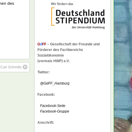
hmen des
G
d
FF
– Gesellschaft der Freunde und
Förderer des Fachbereichs
Sozialökonomie
(vormals HWP) e.V.
Carl Schmitts
Twitter:
@GdFF_Hamburg
Facebook:
Facebook-Seite
Facebook-Gruppe
Anschrift: