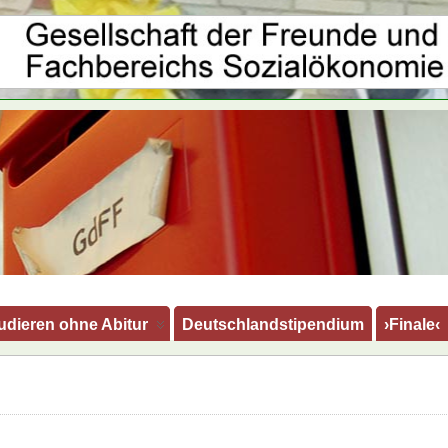
udieren ohne Abitur
Deutschlandstipendium
›Finale‹