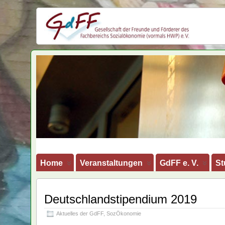
GdFF
Home
Veranstaltungen
GdFF e. V.
St
Deutschlandstipendium 2019
Aktuelles der GdFF
,
SozÖkonomie