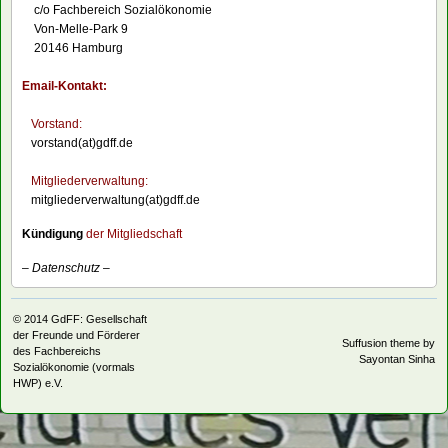
c/o Fachbereich Sozialökonomie
Von-Melle-Park 9
20146 Hamburg
Email-Kontakt:
Vorstand:
vorstand(at)gdff.de
Mitgliederverwaltung:
mitgliederverwaltung(at)gdff.de
Kündigung
der Mitgliedschaft
–
Datenschutz
–
© 2014
GdFF: Gesellschaft
der Freunde und Förderer
Suffusion theme by
des Fachbereichs
Sayontan Sinha
Sozialökonomie (vormals
HWP) e.V.